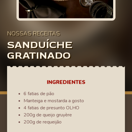
NOSSAS RECEITAS
SANDUÍCHE
GRATINADO
INGREDIENTES
6 fatias de pão
Manteiga e mostarda a gosto
4 fatias de presunto OLHO
200g de queijo gruyère
200g de requeijão