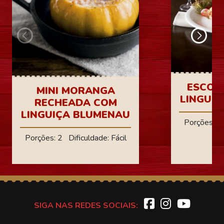
ESCON
MINI MORANGA
LINGUI
RECHEADA COM
LINGUIÇA BLUMENAU
Porções: 4 
Porções: 2 Dificuldade: Fácil
SIGA NAS REDES SOCIAIS: